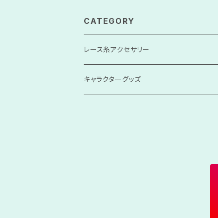
CATEGORY
レース糸アクセサリー
ベビー・キッズ
キャラクターグッズ
その他アクセサリー
あみぐるみドール
あみぐるみ
レース手毬