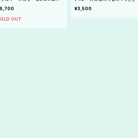
チ』レース糸あみぐるみ✳︎子犬✳︎コ
ま✳︎4wayバッグチャーム✳︎︎合成
6,700
¥3,500
トンドテュレアール✳︎マルチーズ✳︎
革✳︎動物 «選べる組合せ☆全36
リバティ✳︎日本製コットンパール✳︎
通»【受注制作】
OLD OUT
真鍮チャーム✳︎レザー✳︎3wayバッ
グチャーム