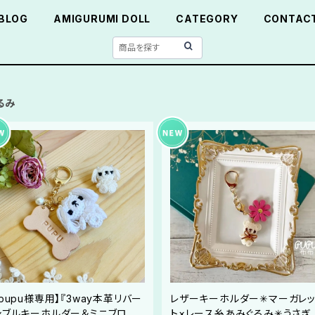
BLOG
AMIGURUMI DOLL
CATEGORY
CONTAC
るみ
【pupu様専用】『3way本革リバー
レザーキーホルダー✳︎マーガレ
シブルキーホルダー＆ミニブロー
ト×レース糸あみぐるみ✳︎うさぎ ︎