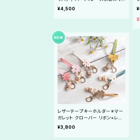
るみ✳︎うさぎ くま✳︎3wayバッグチ
¥4,500
¥
ャーム✳︎日本製コットンパール✳︎
真鍮チャーム«選べる組合☆36
S
通»【受注制作】
レザーテープキーホルダー✳︎マー
ガレット クローバー リボン×レー
ス糸あみぐるみ✳︎うさぎ テディベ
¥3,800
ア✳︎ 3wayバッグチャーム«選べる
組合☆全36通»【受注制作】