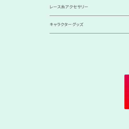
レース糸アクセサリー
ベビー・キッズ
キャラクターグッズ
その他アクセサリー
あみぐるみドール
あみぐるみ
レース手毬