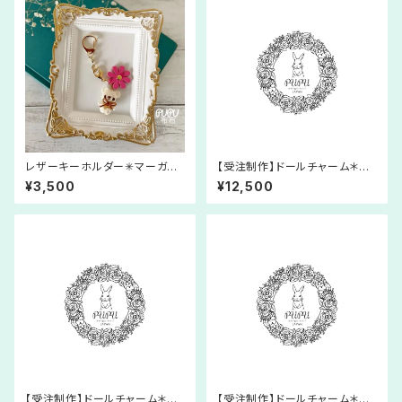
レザーキーホルダー✳︎マーガレ
【受注制作】ドールチャーム＊あ
ット×レース糸あみぐるみ✳︎うさ
みぐるみ＊フェアリー＊人形＊レ
¥3,500
¥12,500
ぎ ︎くま✳︎4wayバッグチャーム✳︎︎
ース糸＊プリンセス＊童話
合成皮革✳︎動物 «選べる組合せ
☆全36通»【受注制作】
【受注制作】ドールチャーム＊あ
【受注制作】ドールチャーム＊あ