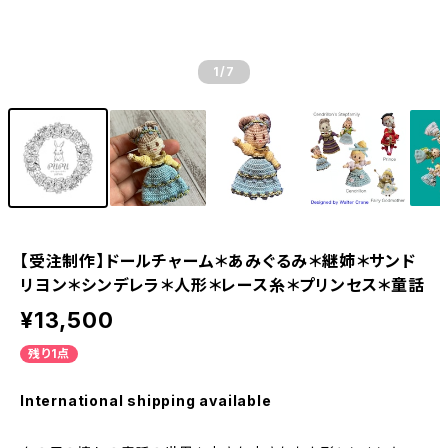
1
/7
【受注制作】ドールチャーム＊あみぐるみ＊継姉＊サンド
リヨン＊シンデレラ＊人形＊レース糸＊プリンセス＊童話
¥13,500
残り1点
International shipping available