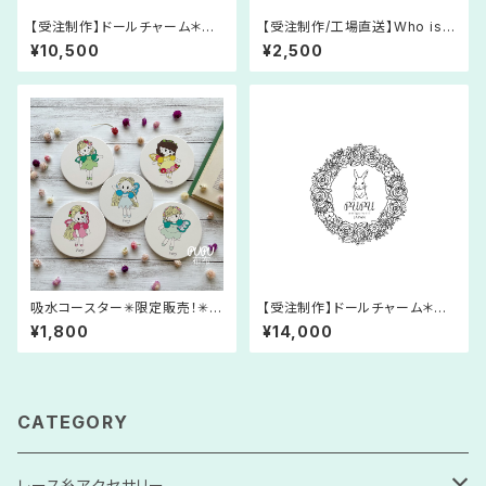
【受注制作】ドールチャーム＊あ
【受注制作/工場直送】Who is s
みぐるみ＊アリス＊人形＊レース
he?マグカップ＊ヴィーナスのマ
¥10,500
¥2,500
糸＊プリンセス＊童話
グカップ＊オリジナルキャラクタ
ー＊後ろ姿がかわいい
吸水コースター✳︎限定販売！✳︎オ
【受注制作】ドールチャーム＊あ
リジナルキャラクター✳︎環境に優
みぐるみ＊継母＊サンドリヨン＊
¥1,800
¥14,000
しい✳︎自然素材✳︎SDGs
シンデレラ＊人形＊レース糸＊プ
リンセス＊童話
CATEGORY
レース糸アクセサリー