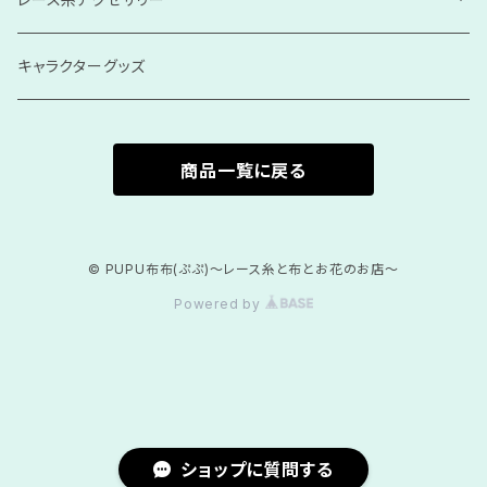
ベビー・キッズ
キャラクターグッズ
その他アクセサリー
商品一覧に戻る
あみぐるみドール
あみぐるみ
© PUPU布布(ぷぷ)～レース糸と布とお花のお店～
Powered by
レース手毬
ショップに質問する